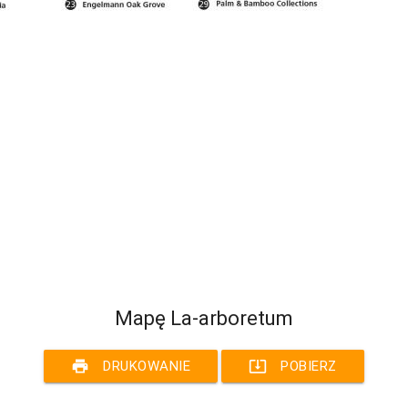
Mapę La-arboretum
print
system_update_alt
DRUKOWANIE
POBIERZ