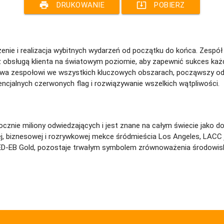
print
system_update_alt
DRUKOWANIE
POBIERZ
enie i realizacja wybitnych wydarzeń od początku do końca. Zesp
 obsługą klienta na światowym poziomie, aby zapewnić sukces każd
a zespołowi we wszystkich kluczowych obszarach, począwszy od w
ncjalnych czerwonych flag i rozwiązywanie wszelkich wątpliwości.
nie miliony odwiedzających i jest znane na całym świecie jako dos
ej, biznesowej i rozrywkowej mekce śródmieścia Los Angeles, LAC
u LEED-EB Gold, pozostaje trwałym symbolem zrównoważenia środowi