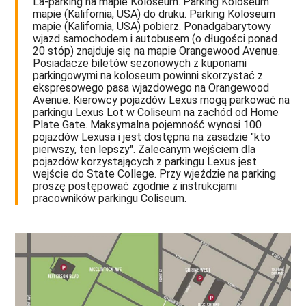
La-parking na mapie Koloseum. Parking Koloseum
mapie (Kalifornia, USA) do druku. Parking Koloseum
mapie (Kalifornia, USA) pobierz. Ponadgabarytowy
wjazd samochodem i autobusem (o długości ponad
20 stóp) znajduje się na mapie Orangewood Avenue.
Posiadacze biletów sezonowych z kuponami
parkingowymi na koloseum powinni skorzystać z
ekspresowego pasa wjazdowego na Orangewood
Avenue. Kierowcy pojazdów Lexus mogą parkować na
parkingu Lexus Lot w Coliseum na zachód od Home
Plate Gate. Maksymalna pojemność wynosi 100
pojazdów Lexusa i jest dostępna na zasadzie "kto
pierwszy, ten lepszy". Zalecanym wejściem dla
pojazdów korzystających z parkingu Lexus jest
wejście do State College. Przy wjeździe na parking
proszę postępować zgodnie z instrukcjami
pracowników parkingu Coliseum.