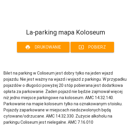
La-parking mapa Koloseum
print
system_update_alt
DRUKOWANIE
POBIERZ
Bilet na parking w Coliseum jest dobry tylko na jeden wjazd
pojazdu. Nie jest ważny na wjazd i wyjazd z parkingu. W przypadku
pojazdów o długości powyżej 20 stóp pobierana jest dodatkowa
opłata za parkowanie. Żaden pojazd nie będzie zajmował więcej
niż jedno miejsce parkingowe na koloseum. AMC 14.32.140.
Parkowanie na mapie koloseum tylko na oznakowanym stoisku.
Pojazdy zaparkowane w miejscach niedozwolonych będą
cytowane/odrzucane. AMC 14.32.330. Zużycie alkoholu na
parkingu Coliseum jest nielegalne. AMC 7.16.010