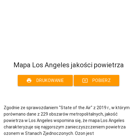
Mapa Los Angeles jakości powietrza
print
system_update_alt
DRUKOWANIE
POBIERZ
Zgodnie ze sprawozdaniem "State of the Air" z 2019 r., w którym
porównano dane z 229 obszarów metropolitalnych, jakość
powietrza w Los Angeles wspomina się, że mapa Los Angeles
charakteryzuje się najgorszym zanieczyszczeniem powietrza
ozonem w Stanach Zjednoczonych. Ozon jest