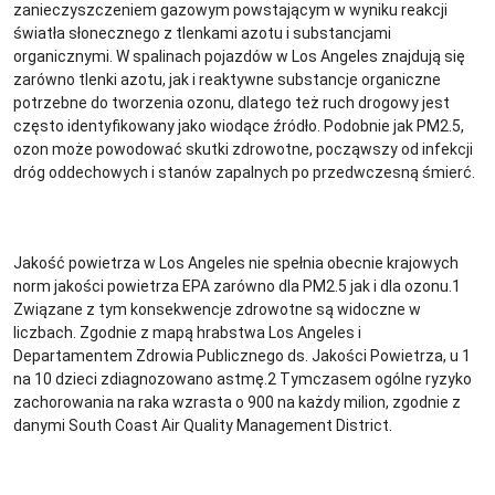
zanieczyszczeniem gazowym powstającym w wyniku reakcji
światła słonecznego z tlenkami azotu i substancjami
organicznymi. W spalinach pojazdów w Los Angeles znajdują się
zarówno tlenki azotu, jak i reaktywne substancje organiczne
potrzebne do tworzenia ozonu, dlatego też ruch drogowy jest
często identyfikowany jako wiodące źródło. Podobnie jak PM2.5,
ozon może powodować skutki zdrowotne, począwszy od infekcji
dróg oddechowych i stanów zapalnych po przedwczesną śmierć.
Jakość powietrza w Los Angeles nie spełnia obecnie krajowych
norm jakości powietrza EPA zarówno dla PM2.5 jak i dla ozonu.1
Związane z tym konsekwencje zdrowotne są widoczne w
liczbach. Zgodnie z mapą hrabstwa Los Angeles i
Departamentem Zdrowia Publicznego ds. Jakości Powietrza, u 1
na 10 dzieci zdiagnozowano astmę.2 Tymczasem ogólne ryzyko
zachorowania na raka wzrasta o 900 na każdy milion, zgodnie z
danymi South Coast Air Quality Management District.