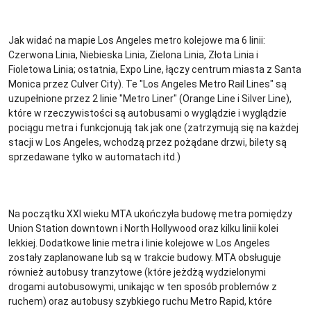
Jak widać na mapie Los Angeles metro kolejowe ma 6 linii:
Czerwona Linia, Niebieska Linia, Zielona Linia, Złota Linia i
Fioletowa Linia; ostatnia, Expo Line, łączy centrum miasta z Santa
Monica przez Culver City). Te "Los Angeles Metro Rail Lines" są
uzupełnione przez 2 linie "Metro Liner" (Orange Line i Silver Line),
które w rzeczywistości są autobusami o wyglądzie i wyglądzie
pociągu metra i funkcjonują tak jak one (zatrzymują się na każdej
stacji w Los Angeles, wchodzą przez pożądane drzwi, bilety są
sprzedawane tylko w automatach itd.)
Na początku XXI wieku MTA ukończyła budowę metra pomiędzy
Union Station downtown i North Hollywood oraz kilku linii kolei
lekkiej. Dodatkowe linie metra i linie kolejowe w Los Angeles
zostały zaplanowane lub są w trakcie budowy. MTA obsługuje
również autobusy tranzytowe (które jeżdżą wydzielonymi
drogami autobusowymi, unikając w ten sposób problemów z
ruchem) oraz autobusy szybkiego ruchu Metro Rapid, które