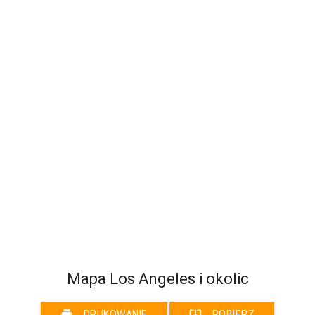
Mapa Los Angeles i okolic
print
system_update_alt
DRUKOWANIE
POBIERZ