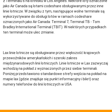
z Terminalu 6 na lotnisku w Los Angeles. Niektóre loty oznaczone
jako Air Canada są lotami codeshare obsługiwanymi przez inne
linie lotnicze. W związku z tym, następujące wolne terminale są
wykorzystywane do obsługi lotów w ramach codeshare
oznaczonych jako Air Canada: Terminal 7, Terminal TB - Tom
Bradley International Terminal (TBIT). W niektórych przypadkach
ten terminal może ulec zmianie.
Lax linie lotnicze są obsługiwane przez większość krajowych
przewoźników amerykańskich i szeroki zakres
międzynarodowych linii lotniczych. Linie lotnicze w Lax zazwyczaj
wchodzą na pokład z wyznaczonych przez siebie terminali.
Poniżej przedstawiono standardowe strefy wejścia na pokład na
mapie lax (gdzie znajduje się punkt informacyjny i bilet) oraz
numery telefonów do linii lotniczych w USA.