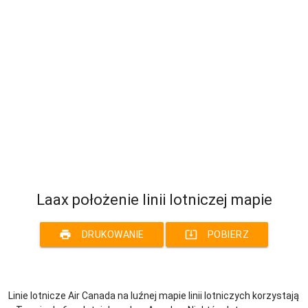
Laax położenie linii lotniczej mapie
print
system_update_alt
DRUKOWANIE
POBIERZ
Linie lotnicze Air Canada na luźnej mapie linii lotniczych korzystają