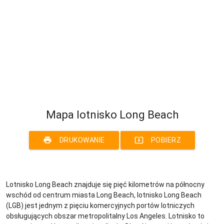
Mapa lotnisko Long Beach
print
system_update_alt
DRUKOWANIE
POBIERZ
Lotnisko Long Beach znajduje się pięć kilometrów na północny
wschód od centrum miasta Long Beach, lotnisko Long Beach
(LGB) jest jednym z pięciu komercyjnych portów lotniczych
obsługujących obszar metropolitalny Los Angeles. Lotnisko to