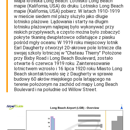
Mapa lotniska Long Beach. Lotnisko Long Beach
mapie (Kalifornia, USA) do druku. Lotnisko Long Beach
mapie (Kalifornia, USA) pobierz. W latach 1910-1919
w mieście siedem mil plaży służyło jako długie
lotnisko plażowe. Lądowania i starty na długim
lotnisku plażowym najlepiej było wykonywać przy
niskich przypływach, a często można było zobaczyć
pokryte tkaniną dwupłatowce odlatujące z piasku
pośród mgły oceanu. W 1919 roku miejscowy lotnik
Earl Daugherty otworzył 20-akrowe pole lotnicze dla
swojej szkoły lotniczej w "Chateau Thierry" Położone
przy Bixby Road i Long Beach Boulevard, zostało
otwarte 6 czerwca 1919 roku. Zainteresowanie
lotnictwem wzrosło i 16 lipca 1920 roku Miasto Long
Beach skontaktowało się z Daugherty w sprawie
budowy 60 akrów miejskiego pola latającego na
terenie położonym na zachód od mapy Long Beach
Boulevard i na południe od Willow Street.