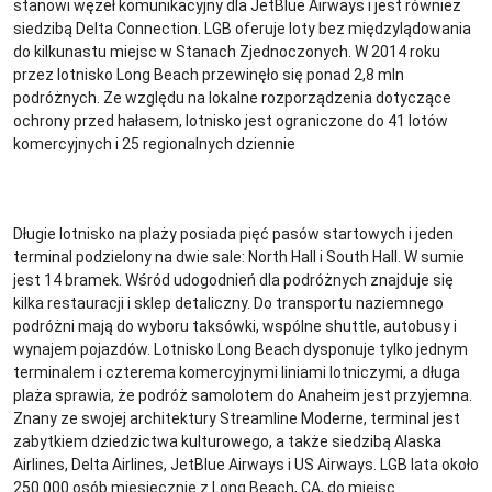
stanowi węzeł komunikacyjny dla JetBlue Airways i jest również
siedzibą Delta Connection. LGB oferuje loty bez międzylądowania
do kilkunastu miejsc w Stanach Zjednoczonych. W 2014 roku
przez lotnisko Long Beach przewinęło się ponad 2,8 mln
podróżnych. Ze względu na lokalne rozporządzenia dotyczące
ochrony przed hałasem, lotnisko jest ograniczone do 41 lotów
komercyjnych i 25 regionalnych dziennie
Długie lotnisko na plaży posiada pięć pasów startowych i jeden
terminal podzielony na dwie sale: North Hall i South Hall. W sumie
jest 14 bramek. Wśród udogodnień dla podróżnych znajduje się
kilka restauracji i sklep detaliczny. Do transportu naziemnego
podróżni mają do wyboru taksówki, wspólne shuttle, autobusy i
wynajem pojazdów. Lotnisko Long Beach dysponuje tylko jednym
terminalem i czterema komercyjnymi liniami lotniczymi, a długa
plaża sprawia, że podróż samolotem do Anaheim jest przyjemna.
Znany ze swojej architektury Streamline Moderne, terminal jest
zabytkiem dziedzictwa kulturowego, a także siedzibą Alaska
Airlines, Delta Airlines, JetBlue Airways i US Airways. LGB lata około
250.000 osób miesięcznie z Long Beach, CA, do miejsc