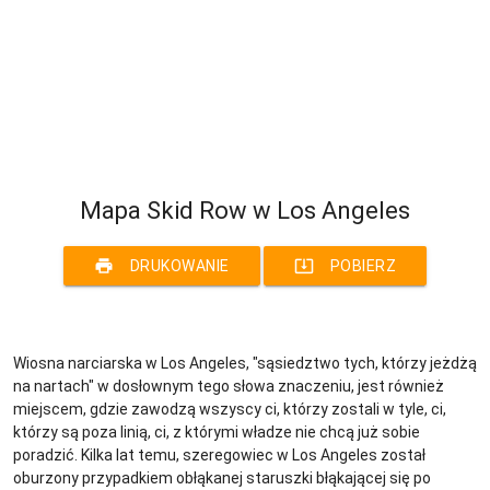
Mapa Skid Row w Los Angeles
print
system_update_alt
DRUKOWANIE
POBIERZ
Wiosna narciarska w Los Angeles, "sąsiedztwo tych, którzy jeżdżą
na nartach" w dosłownym tego słowa znaczeniu, jest również
miejscem, gdzie zawodzą wszyscy ci, którzy zostali w tyle, ci,
którzy są poza linią, ci, z którymi władze nie chcą już sobie
poradzić. Kilka lat temu, szeregowiec w Los Angeles został
oburzony przypadkiem obłąkanej staruszki błąkającej się po