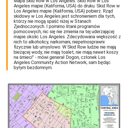
Mapa Skid Row w Los Angeles. Skid Row w Los
Angeles mapie (Kalifornia, USA) do druku. Skid Row w
Los Angeles mapie (Kalifornia, USA) pobierz. Rząd
skidowy w Los Angeles jest schronieniem dla tych,
którzy nie mogą spaść niżej w Stanach
Zjednoczonych. I pomimo litanii programów
pomocowych, nic się nie zmienia na tej uderzającej
mapie okolic Los Angeles. Zdecydowana większość z
nich to alkoholicy, narkomani, niepełnosprawni
fizycznie lub umysłowo. W Skid Row ludzie nie mają
bieżącej wody, nie mają toalet, nie mają nawet koszy
na śmieci" - mówi generał Dogon, członek Los
Angeles Community Action Network, sam będąc
byłym bezdomnym.