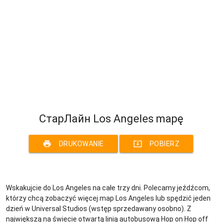
СтарЛайн Los Angeles mapę
print
system_update_alt
DRUKOWANIE
POBIERZ
Wskakujcie do Los Angeles na całe trzy dni. Polecamy jeźdźcom,
którzy chcą zobaczyć więcej map Los Angeles lub spędzić jeden
dzień w Universal Studios (wstęp sprzedawany osobno). Z
największą na świecie otwartą linią autobusową Hop on Hop off