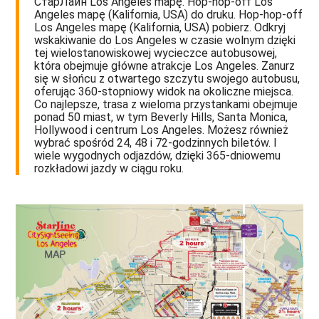
СтарЛайн Los Angeles mapę. Hop-hop-off Los
Angeles mapę (Kalifornia, USA) do druku. Hop-hop-off
Los Angeles mapę (Kalifornia, USA) pobierz. Odkryj
wskakiwanie do Los Angeles w czasie wolnym dzięki
tej wielostanowiskowej wycieczce autobusowej,
która obejmuje główne atrakcje Los Angeles. Zanurz
się w słońcu z otwartego szczytu swojego autobusu,
oferując 360-stopniowy widok na okoliczne miejsca.
Co najlepsze, trasa z wieloma przystankami obejmuje
ponad 50 miast, w tym Beverly Hills, Santa Monica,
Hollywood i centrum Los Angeles. Możesz również
wybrać spośród 24, 48 i 72-godzinnych biletów. I
wiele wygodnych odjazdów, dzięki 365-dniowemu
rozkładowi jazdy w ciągu roku.