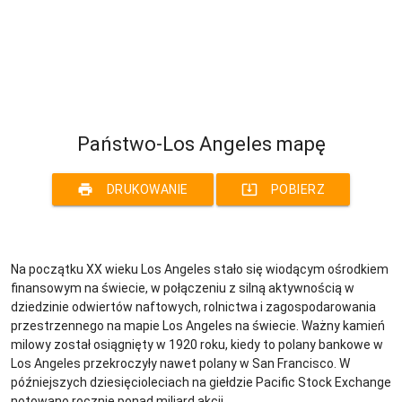
Państwo-Los Angeles mapę
print
system_update_alt
DRUKOWANIE
POBIERZ
Na początku XX wieku Los Angeles stało się wiodącym ośrodkiem
finansowym na świecie, w połączeniu z silną aktywnością w
dziedzinie odwiertów naftowych, rolnictwa i zagospodarowania
przestrzennego na mapie Los Angeles na świecie. Ważny kamień
milowy został osiągnięty w 1920 roku, kiedy to polany bankowe w
Los Angeles przekroczyły nawet polany w San Francisco. W
późniejszych dziesięcioleciach na giełdzie Pacific Stock Exchange
notowano rocznie ponad miliard akcji